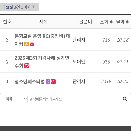
Total 3건
1 페이지
번호
제목
글쓴이
조회
날짜
문화교실 운영 RC(중장비) 메
3
관리자
713
10-18
이커
2025 제3회 가락나래 정기연
2
모어웹
935
09-11
주회
1
관리자
2078
10-25
청소년페스티벌