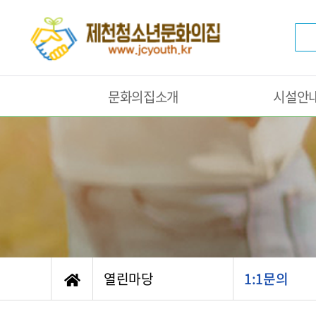
문화의집소개
시설안
열린마당
1:1문의