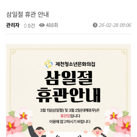
삼일절 휴관 안내
관리자
488회
26-02-28 09:06
0건