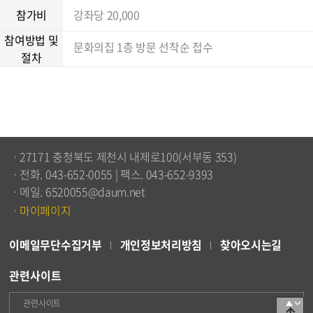
참가비
강좌당 20,000
참여방법 및
문화의집 1층 방문 선착순 접수
절차
ㆍ27171 충청북도 제천시 내제로100(서부동 353)
ㆍ전화. 043-652-0055 | 팩스. 043-652-9393
ㆍ메일. 6520055@daum.net
ㆍ마이페이지
이메일무단수집거부
개인정보처리방침
찾아오시는길
관련사이트