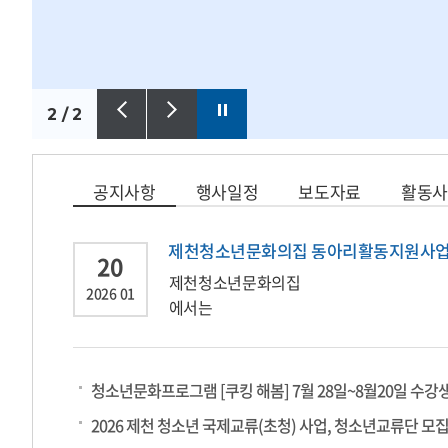
1
/
2
공지사항
행사일정
보도자료
활동사
제천청소년문화의집 동아리활동지원사업
20
제천청소년문화의집
2026
01
에서는
청소년이 스스로 기획하고 도전하며 성장
본 사업은 청소년의 자율적인 활동을 기반으
안정적인 활동 운영과 지속적인 성장을 돕기
■ 지원 개요
청소년문화프로그램 [쿠킹 해봄] 7월 28일~8월20일 수강
대상
: 청소년이 주체가 되어 운영하는 동아
2026 제천 청소년 국제교류(초청) 사업, 청소년교류단 모집
규모
: 약 10팀 내외