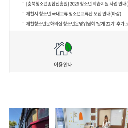
활동 기간
■ 지원 내용
: 2026년 1월 ~ 12월
[충북청소년종합진흥원] 2026 청소년 학습지원 사업 안내(
신청 기간
동아리 활동지원비
: 선착순 모집 (10팀 내외 모집 시
약 50만 원 내외 지원(
제천시 청소년 국내교류 청소년교류단 모집 안내(마감)
다목적실·동아리실 등 공간 우선 사용
제천청소년문화의집 청소년운영위원회 '날개 22기' 추가 
활동에 따른 봉사시간 지급
■ 신청 방법
관내 청소년 축제 참여 및 활동 연계 지원
방문 신청
: 제천청소년문화의집 방문 접수
청소년동아리 활동 가산점 부여
온라인 신청
: 홈페이지·인스타그램에 안내
동아리 연합 교류활동 및 자치기구 연합 워
전화 접수
※ 네이버폼 접수 후 신청자에 한해 개별 안
: 043-652-0055
■ 문의
☎ 043-652-0055 (제천청소년문화의집)
이용안내