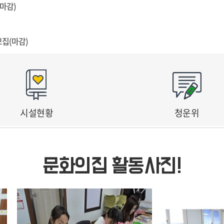
마감)
 마감)
팀당)
모집(마감)
된 네이버폼(QR코드/링크) 접수
크숍 참여 기회 제공
내를 통해 신청서를 제출받으며, 제출 서류 검토를 통해 최종 선정됩니
시설현황
청운위
문화의집 활동사진!