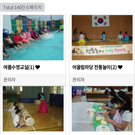
Total 140건
6 페이지
여름수영교실(1)
어울림마당 전통놀이(2)
관리자
관리자