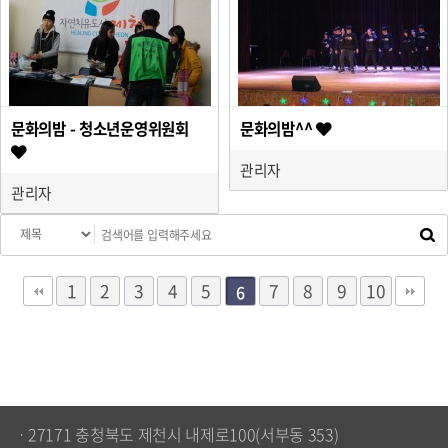
문화의밤 - 청소년운영위원회
문화의밤^^
관리자
관리자
1
2
3
4
5
7
8
9
10
6
ㆍ27171 충청북도 제천시 내제로100(서부동 353)